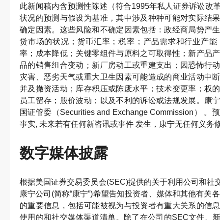
此新闻稿内含预测性陈述（符合1995年私人证券诉讼改
状况的预测与假设为基准，其中涉及种种可能对实际结
确定因素。这些风险和不确定因素包括：政经商局势产
贷市场的状况；货币汇率；税率；产品需求和行业产能
率；成本降低；关键零组件与原料之可取得性；新产品
品的销售组合变动；新厂房动工或重建支出；因恐怖行
灾害、恶劣天气或重大卫生因素可能造成的商业活动中
并及撤资活动；库存积压或陈废水平；技术变更率；权
员工留存；股价波动；以及不利的诉讼或法规发展。康
国证管委（Securities and Exchange Commis
事实, 未来若有任何新咨讯或事件 发生，康宁无任何义务
数字媒体披露
根据美国证券交易委员会(SEC)提供的关于利用公司和
康宁公司(简称“康宁”)希望告知投资者、媒体和其他有关
的重要信息，包括可能被视为与投资者有重大关系的信
使用的和社交媒体渠道清单。除了在公司的SEC文件、