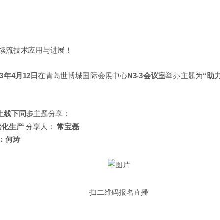
连续流技术应用与进展！
23年4月12日
在青岛世博城国际会展中心
N3-3会议室
举办主题为
“助
上线下同步
主题分享：
续化生产
分享人：
常宝磊
：何涛
扫二维码报名直播