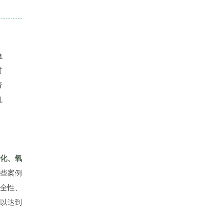
鱼
时
者
机
氮化、氧
些案例
全性、
以达到