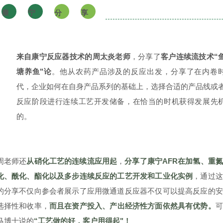
康
宁
分
享
来自康宁反应器技术的周太炎老师
，分享了
客户连续流技术“
塘养鱼"论
。他从农药产品涉及的反应出发，分享了在内卷
代，企业如何在自身产品系列的基础上，选择合适的产品线或
反应阶段进行连续工艺开发储备，在恰当的时机获得发展先
的。
周老师还
从硝化工艺的连续流应用起
，
分享了康宁AFR在加氢、重
化、酰化、酯化以及多步连续反应的工艺开发和工业化实例
，通过这
的分享不仅向参会者展示了应用微通道反应器不仅可以提高反应的安
选择性和收率，
而且在资产投入、产出经济性方面依然具有优势。
可
马博士说的
“工艺做的好，客户用得起"！