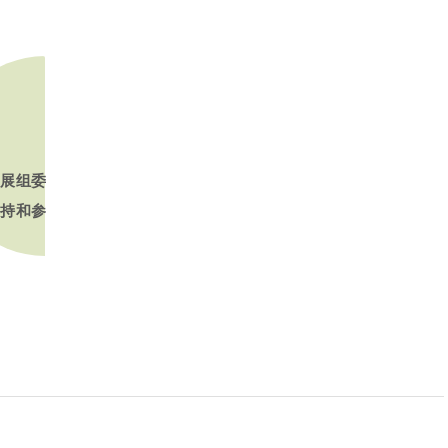
药展组委
持和参