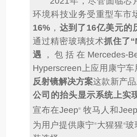
2021年，尽管面临
环境科技业务受重型车市
16%
，
达到了16亿美元的
通过精密玻璃技术
抓住了“M
遇
，包括在Mercedes-
Hyperscreen上应用康
反射镜解决方案
这款新产品
公司的抬头显示系统上实
宣布在Jeep
牧马人和Jee
®
为用户提供康宁
大猩猩
玻
®
®