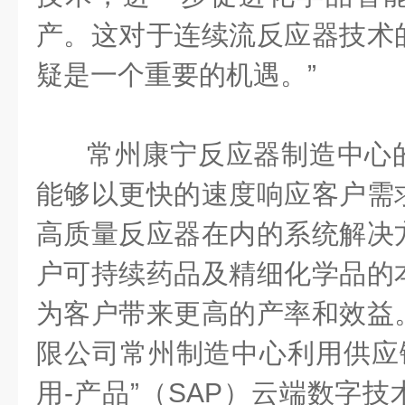
产
。这对于连续流反应器技术
疑是一个重要的机遇。
”
常州康宁反应器制造中心
能够以更
快
的速度
响应客户需
高质量
反应器在内的系统解决
户
可持续药品及精细化学品
的
为客户带来更高的产
率和效益
限公司
常州制造中心利用供应
用
-
产品
”
（
SAP
）
云端数字
技