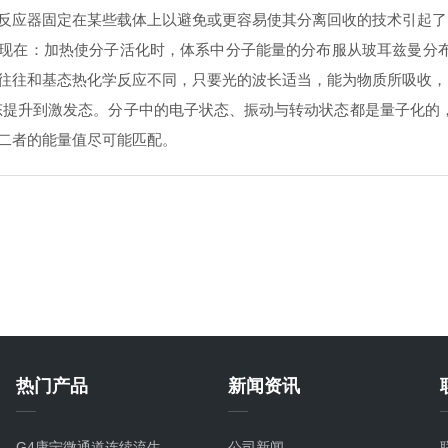
反应器固定在某些载体上以避免或更容易使其分离回收的技术引起了
现在：加热使分子活化时，体系中分子能量的分布服从玻耳兹曼分
往往和基态热化学反应不同，只要光的波长适当，能为物质所吸收，
提升到激发态。分子中的电子状态、振动与转动状态都是量子化的
二者的能量值尽可能匹配。
热门产品
新闻资讯
G4康宁微通道连续流生产型碳化硅微反应器
公司新闻