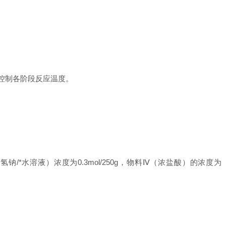
控制各阶段反应温度。
酸氢钠/*水溶液）浓度为0.3mol/250g，物料Ⅳ（浓盐酸）的浓度为