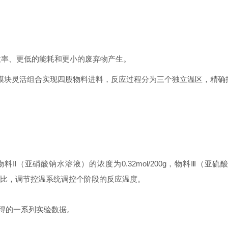
效率、更低的能耗和更小的废弃物产生。
璃模块灵活组合实现四股物料进料，反应过程分为三个独立温区，精确
g，物料Ⅱ（亚硝酸钠水溶液）的浓度为0.32mol/200g，物料Ⅲ（亚硫
的摩尔比，调节控温系统调控个阶段的反应温度。
得的一系列实验数据。