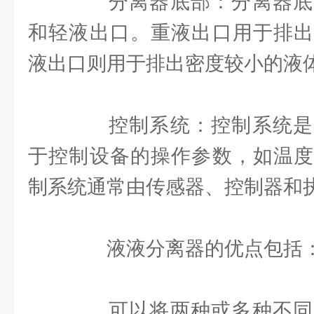
分离器底部：分离器底
和轻液出口。重液出口用于排出
液出口则用于排出密度较小的液
控制系统：控制系统是
于控制设备的操作参数，如温度
制系统通常由传感器、控制器和
液液分离器的优点包括
可以将两种或多种不同