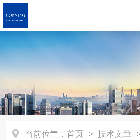
当前位置：
首页
>
技术文章
>