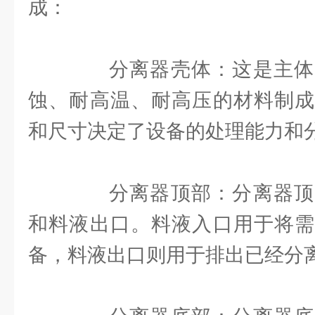
成：
分离器壳体：这是主体
蚀、耐高温、耐高压的材料制成
和尺寸决定了设备的处理能力和
分离器顶部：分离器顶
和料液出口。料液入口用于将需
备，料液出口则用于排出已经分