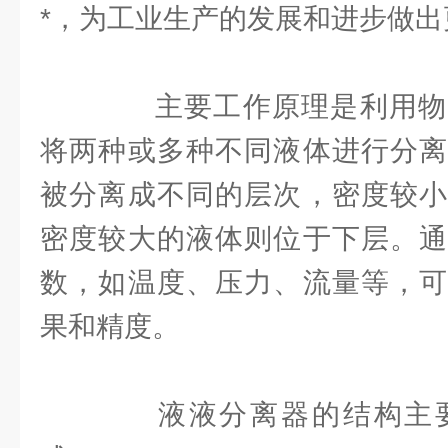
*，为工业生产的发展和进步做出
主要工作原理是利用物
将两种或多种不同液体进行分离
被分离成不同的层次，密度较小
密度较大的液体则位于下层。通
数，如温度、压力、流量等，可
果和精度。
液液分离器的结构主要