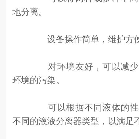
地分离。
设备操作简单，维护方便
对环境友好，可以减少
环境的污染。
可以根据不同液体的性
不同的液液分离器类型，以满足