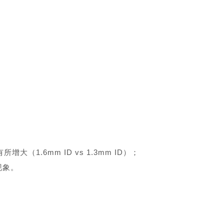
（1.6mm ID vs 1.3mm ID）；
现象。