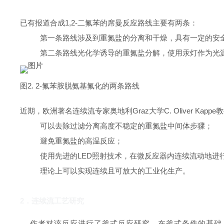
已有报道合成1,2-二氟苯的席曼反应路线主要有两条：
第一条路线涉及到重氮盐的分离和干燥，具有一定的安
第二条路线光化学诱导的重氮盐分解，使用汞灯作为光
图2. 2-氟苯胺脱氨基氟化的两条路线
近期，欧洲著名连续流专家奥地利Graz大学C. Oliver 
可以去除过滤分离高度不稳定的重氮盐中间体步骤；
避免重氮盐的高温反应；
使用先进的LED照射技术，在微反应器内连续流动地进
理论上可以实现连续且可放大的工业化生产。
2．连续流工艺研究
作者对该反应进行了釜式反应研究，在釜式条件的基础