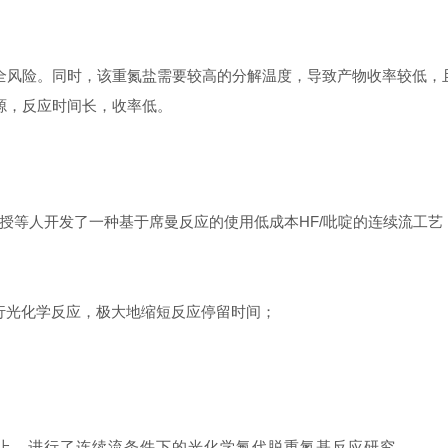
全风险。同时，该重氮盐需要较高的分解温度，导致产物收率较低，
源，反应时间长，收率低。
Kappe教授等人开发了一种基于席曼反应的使用低成本HF/吡啶的连续流
行光化学反应，极大地缩短反应停留时间；
上，进行了连续流条件下的光化学氟代脱重氮基反应研究。