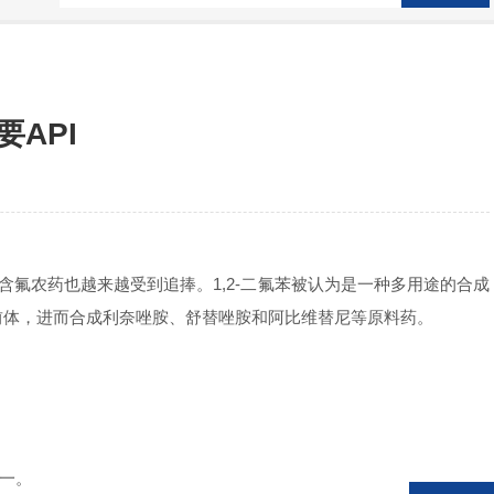
API
，含氟农药也越来越受到追捧。1,2-二氟苯被认为是一种多用途的合成
的前体，进而合成利奈唑胺、舒替唑胺和阿比维替尼等原料药。
之一。