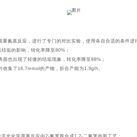
代脱重氮基反应，进行了专门的对比实验，使用各自合适的条件进
器结垢的影响，转化率降至80%；
器表面也出现了轻微的结垢现象，转化率降至88%；
收集了16.7mmol的产物，折合产能为1.9g/h。
光化学席曼反应由2-氟苯胺合成1,2-二氟苯的新工艺；