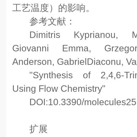
工艺温度）的影响。
参考文献：
Dimitris Kyprianou, M
Giovanni Emma, Grzego
Anderson, GabrielDiaconu, Vas
"Synthesis of 2,4,6-Tri
Using Flow Chemistry"
DOI:10.3390/molecules2
扩展