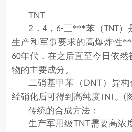
TNT
2
，
，
三***苯
（
）
4
6-
TNT
生产和军事要求的高爆炸性**
年代，在之后直至今日依然
60
物的主要成分。
二硝基甲苯（
DNT
）异构
经硝化后可得到高纯度
。
TNT
(
传统的合成方法：
生产军用级
TNT
需要高浓