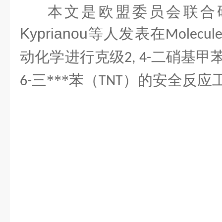
本文是欧盟委员会联合
Kyprianou
等人发表在
Molecule
动化学进行克级
二硝基甲
2, 4-
三***苯
（
）的安全反应
6-
TNT