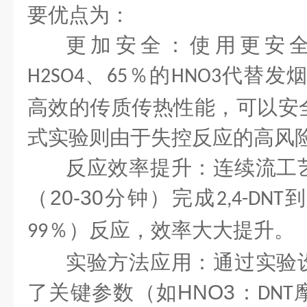
要优点为：
更加安全：使用更安
、
％的
代替发
H2SO4
65
HNO3
高效的传质传热性能，可以安
式实验则由于失控反应的高风
反应效率提升：连续流工
（
20-30
分钟）完成
2,4-DNT
％）反应，效率大大提升。
99
实验方法
应用：通过实验
了关键参数（如HNO3
：
DNT