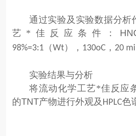
通过实验及实验数据分析
艺*佳
反应条件：HNO3
（
），
，
98%=3:1
Wt
130oC
20 mi
实验结果与分析
将流动化学工艺*佳
反应
的TNT
产物进行外观及
色
HPLC