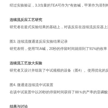
经过实验验证，
3.3
当量的
TEA
可作为*有效碱，甲苯作为溶剂
连续流反应工艺研究
研究者在釜式实验结果的基础上，对该反应在连续流反应器上
图
3.
连续流微通道反应实验结果记录
研究表明，使用
TEA
碱，
20
秒的停留时间就得到了
91%
的收率
连续流工艺放大实验
研究者又设计并组装了中试规模的设备（图
4
）。使用优化的
图
4.
微通道连续流中试装置
在该中试装置中以
20
秒的停留时间获得了
88
％的产率的亚磷酸
结果与讨论