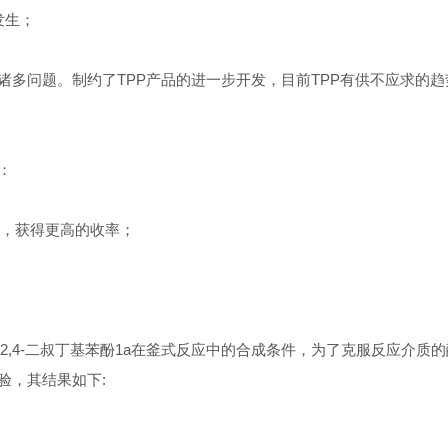
发生；
诸多问题。制约了
TPP
产品的进一步开发，目前
TPP
有供不应求的趋
：
，获得更高的收率；
2,4-
二叔丁基苯酚
1a
在釜式反应中的合成条件，为了克服反应介质的
验，其结果如下
: