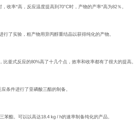
时，收率*高，反应温度提高到
70
°
C
时，产物的产率*高为
82
％。
进行了实验，粗产物用异丙醇重结晶以获得纯化的产物。
，比釜式反应的
80%
高了十几个点，效率和收率都有了很大的提高。
反应条件进行了亚磷酸三酯的制备。
三苯酯。可以以高达
18.4 kg / h
的速率制备纯化的产品。