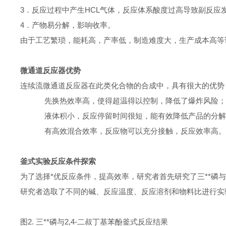
3
．反应过程中产生
HCL
气体，反应体系酸度过高导致副反应
4
．产物易分解，影响收率。
由于工艺繁琐，能耗高，产率低，制造难度大，生产成本高等
微通道反应器优势
连续流微通道反应器在此类化合物的合成中，具有很大的优势
·
首先换热效率高，使得超温得以控制，降低了爆炸风险；
·
持液体积小，反应停留时间很短，能有效降低产品的分解
·
具有高效混合效率，反应物可以充分接触，反应效率高。
釜式实验反应条件探索
为了选择*优反应条件，提高效率，研究者首先研究了三**磷与
研究者选取了不同的碱、反应温度、反应溶剂和物料比进行实
图
2.
三**磷与
2,4-
二叔丁基苯酚釜式反应结果