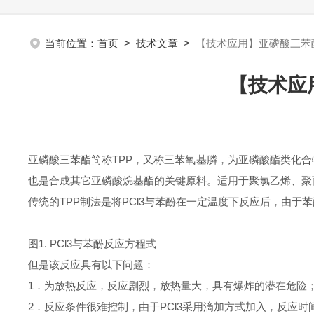
当前位置：
首页
>
技术文章
>
【技术应用】亚磷酸三苯
【技术应
亚磷酸三苯酯简称
TPP
，又称三苯氧基膦，为亚磷酸酯类化合
也是合成其它亚磷酸烷基酯的关键原料。适用于聚氯乙烯、聚
传统的
TPP
制法是将
PCl3
与苯酚在一定温度下反应后，由于苯
图
1. PCl3
与苯酚反应方程式
但是该反应具有以下问题：
1
．为放热反应，反应剧烈，放热量大，具有爆炸的潜在危险
2
．反应条件很难控制，由于
PCl3
采用滴加方式加入，反应时