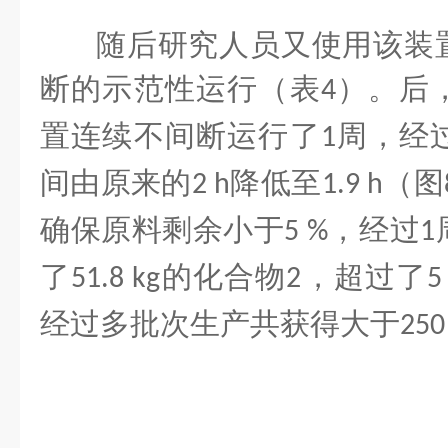
随后研究人员又使用该装
断的示范性运行（表
）。后
4
置连续不间断运行了
周，经
1
间由原来的
降低至
（图
2 h
1.9 h
确保原料剩余小于
，经过
5 %
1
了
的化合物
，超过了
51.8 kg
2
5
经过多批次生产共获得大于
250