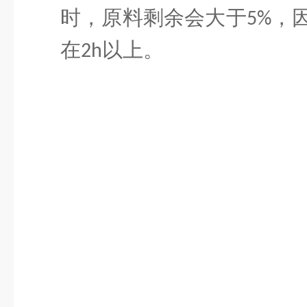
时，原料剩余会大于
，
5%
在
以上。
2h