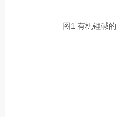
图
1 有机锂碱