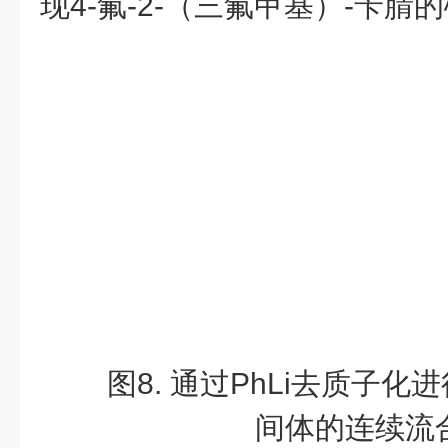
现4-氟-2-（三氟甲基）-苄腈
图
8. 通过PhLi去质子化
间体的连续流