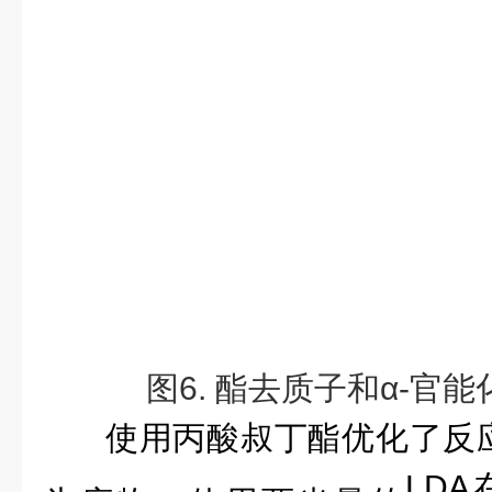
图
6. 酯去质子和α-官
使用丙酸叔丁酯优化了反
LDA