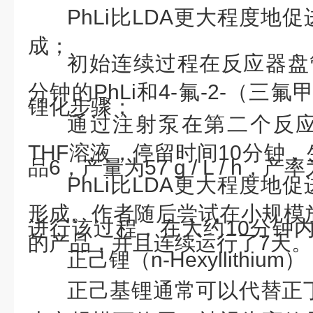
PhLi比LDA更大程度地
成；
初始连续过程在反应器盘
分钟的PhLi和4-氟-2-（三
锂化步骤；
通过注射泵在第二个反
THF溶液，停留时间10分钟，
品6，产量为57 g / L / h，产
PhLi比LDA更大程度地
形成。作者随后尝试在小规模
进行该过程，在大约10分钟内可
的产品，并且连续运行了7天。
正己锂（
n-Hexyllithium）
正己基锂通常可以代替正