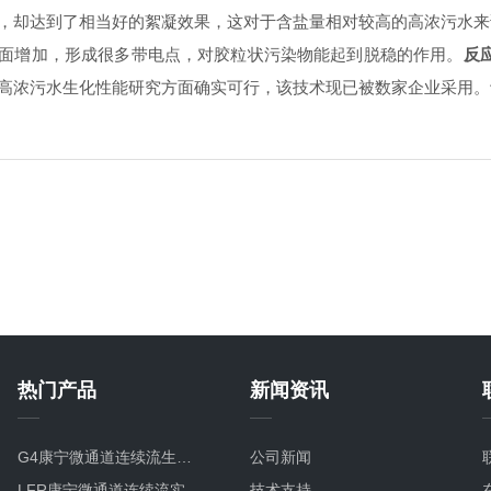
，却达到了相当好的絮凝效果，这对于含盐量相对较高的高浓污水来
面增加，形成很多带电点，对胶粒状污染物能起到脱稳的作用。
反
高浓污水生化性能研究方面确实可行，该技术现已被数家企业采用。
热门产品
新闻资讯
G4康宁微通道连续流生产型碳化硅微反应器
公司新闻
LFR康宁微通道连续流实验室研发微反应器
技术支持