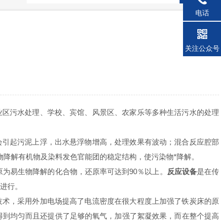
电话
关注公众号
业区污水处理、学校、宾馆、风景区、农家乐等多种生活污水的处理
会引起污泥上浮，出水悬浮物增高，处理效果有波动；混合反应腔部
物降解有机物及染料发色官能团的稳定结构，使污染物*降解。
为易生物降解的化合物，还原率可达到90％以上。
反应设备
是在传
利进行。
技术，采用外加电场提高了电流密度在很大程度上加强了铁炭床的原
得到均匀而且还提供了足够的氧气，加强了絮凝效果，而在整个提高